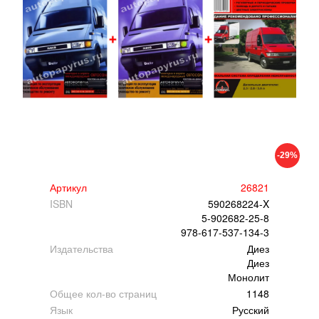
-29%
Артикул
26821
ISBN
590268224-X
5-902682-25-8
978-617-537-134-3
Издательства
Диез
Диез
Монолит
Общее кол-во страниц
1148
Язык
Русский