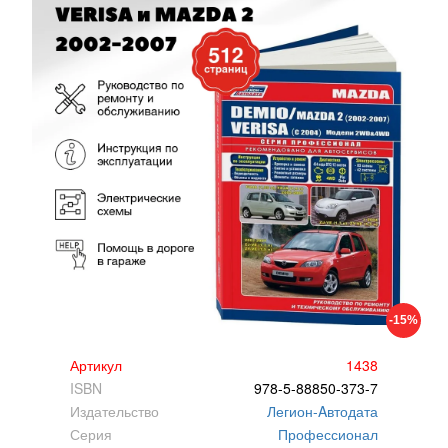
-15%
Артикул
1438
ISBN
978-5-88850-373-7
Издательство
Легион-Aвтодата
Серия
Профессионал