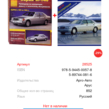
-29%
Артикул
28525
ISBN
978-5-9445-0057-8
5-89744-081-6
Издательства
Арго-Авто
Арус
Общее кол-во страниц
852
Язык
Русский
Нет в наличии