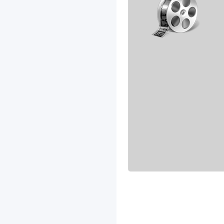
New Holland
Nissan
Oldsmobile
Omoda
Opel
Perkins
Peterbilt
Peugeot
Plymouth
Pontiac
Porsche
Range Rover
Ravon