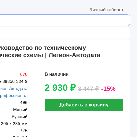
Личный кабинет
руководство по техническому
ические схемы | Легион-Aвтодата
670
В наличии
5-88850-324-9
2 930 ₽
гион-Aвтодата
3 447 ₽
-15%
рофессионал
496
Добавить в корзину
Мягкий
Русский
205 x 285 мм
Ч/Б