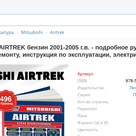
ратура
Mitsubishi
Airtrek
AIRTREK бензин 2001-2005 г.в. - подробное 
монту, инструкция по эксплуатации, электр
Артикул
ISBN
978-
Издательство
Ле
Серия
П
Кол-во страниц
Переплет
Язык
Формат (Ш x В)
Цветность