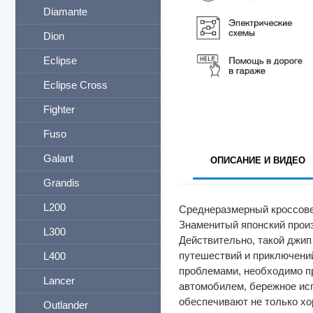
Diamante
Dion
Eclipse
Eclipse Cross
Fighter
Fuso
Galant
ОПИСАНИЕ И ВИДЕО
Grandis
L200
Среднеразмерный кроссовер
Знаменитый японский произ
L300
Действительно, такой джип
путешествий и приключений
L400
проблемами, необходимо пр
Lancer
автомобилем, бережное исп
обеспечивают не только хо
Outlander