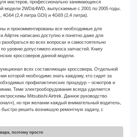
 для мастеров, профессионально занимающихся
ой модели 2WD&4WD, выпускаемые с 2001 по 2005 годы.
 4G64 (2,4 литра GDI) и 4G69 (2,4 литра).
аны и прокомментированы все необходимые для
и Айртек написано доступно и понятно даже для
 разобраться во всех вопросах и самостоятельно
по уровню допустимого износа запчастей. Книгу
онских кроссоверов данной модели.
 функционал всех составляющих кроссовера. Отдельной
я которой необходимо знать каждому, кто сидит за
еобходимых профилактических процедур – осмотров и
оянии. Теме электрооборудования всегда уделяется
ектросхемы Mitsubishi Airtrek. Данное руководство
ионал»), но при желании каждый внимательный водитель,
и быстро решить возникшую ремонтную задачу, с
вара, поэтому просто