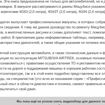
. Эта книга предназначена не только для автолюбителей, но и
иномарок. В мануале рассматриваются джипы Мицубиси указанн
регатами 4G63 (2,0 литра), 4G63T (2,0 литра), 4G64 (2,4 литра),
одата» выпускает профессиональные мануалы, в которых собр
я сведения. К тому же данное руководство по ремонту Мицубис
, а многочисленные рисунки и схемы дополняют текст, помогая
работ. В приложении даны информативные таблицы, например, 
актеристики двигателей, а также общие указания по починке яп
ятной конструкция автомобиля, а также технические данные и
укция по эксплуатации MITSUBISHI AIRTREK, основные положени
 ознакомиться с правилами осуществления ТО и регламентом н
ости на дороге и поддержания машины в хорошем рабочем сост
толитературе, так и в этой книге подробно представлены все эл
едь, на специалистов (это ясно из называния серии – «Професс
ый опыт в области диагностики и починки, сможет правильно 
вылечить» свой джип.
Мы пока ещё не успели снять видеообзор для данного то