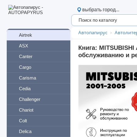
MG
выбрать город...
Mini
Mitsubishi
Автопапирус
Автолите
Airtrek
ASX
Книга: MITSUBISHI 
обслуживанию и ре
Canter
Cargo
Carisma
Cedia
Challenger
Chariot
Colt
Delica