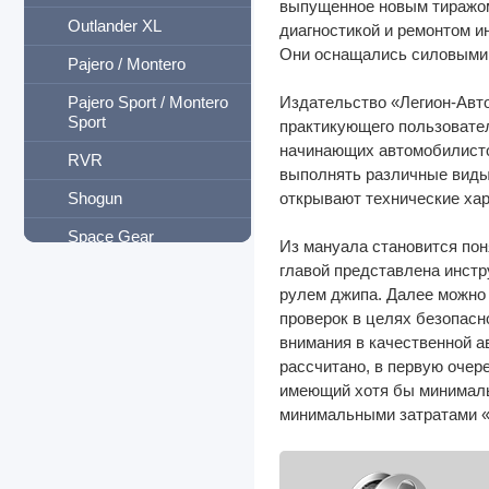
выпущенное новым тиражом
Outlander XL
диагностикой и ремонтом 
Они оснащались силовыми аг
Pajero / Montero
Pajero Sport / Montero
Издательство «Легион-Авт
Sport
практикующего пользовател
начинающих автомобилистов
RVR
выполнять различные виды 
Shogun
открывают технические хар
Space Gear
Из мануала становится пон
главой представлена инстр
Space Runner
рулем джипа. Далее можно
Space Star
проверок в целях безопасн
внимания в качественной ав
Space Wagon
рассчитано, в первую очер
Двигатели
имеющий хотя бы минимальн
минимальными затратами «
Morris
Neoplan