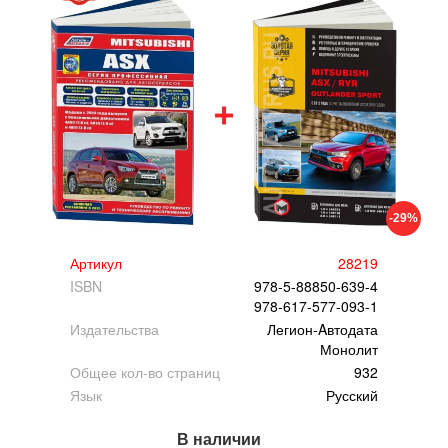
-29%
Артикул
28219
ISBN
978-5-88850-639-4
978-617-577-093-1
Издательства
Легион-Aвтодата
Монолит
Общее кол-во страниц
932
Язык
Русский
В наличии