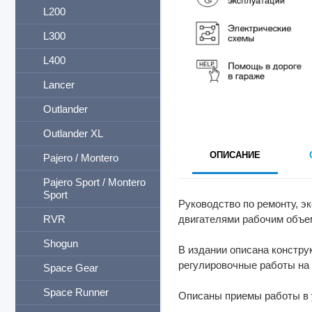
L200
L300
L400
Lancer
Outlander
Outlander XL
ОПИСАНИЕ
Pajero / Montero
Pajero Sport / Montero
Sport
Руководство по ремонту, э
RVR
двигателями рабочим объемо
Shogun
В издании описана констр
регулировочные работы на
Space Gear
Space Runner
Описаны приемы работы в 