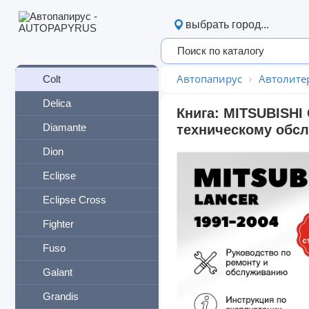
Cedia
выбрать город...
Challenger
Chariot
Автопапирус
Автолите
Colt
Delica
Книга: MITSUBISHI 
Diamante
техническому обсл
Dion
Eclipse
Eclipse Cross
Fighter
Fuso
Galant
Grandis