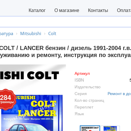
Каталог
О магазине
Контакты
Оплат
ратура
Mitsubishi
Colt
COLT / LANCER бензин / дизель 1991-2004 г.в
уживанию и ремонту, инструкция по эксплуа
Артикул
ISBN
Издательство
Серия
Ремонт в до
Кол-во страниц
Переплет
Язык