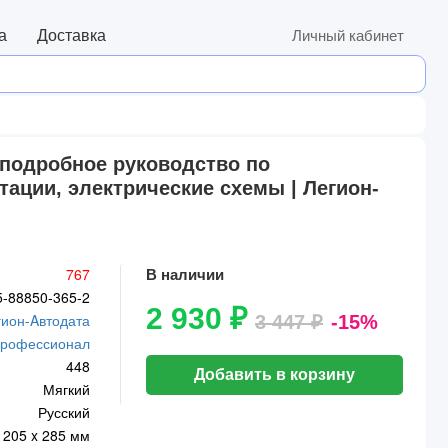
а
Доставка
Личный кабинет
- подробное руководство по
ации, электрические схемы | Легион-
767
В наличии
5-88850-365-2
2 930 ₽
гион-Aвтодата
3 447 ₽
-15%
рофессионал
448
Добавить в корзину
Мягкий
Русский
205 x 285 мм