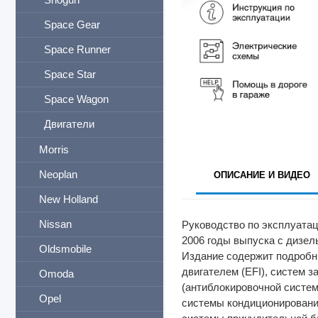
Space Gear
Space Runner
Space Star
Space Wagon
Двигатели
Morris
Neoplan
ОПИСАНИЕ И ВИДЕО
New Holland
Nissan
Руководство по эксплуатаци
2006 годы выпуска с дизел
Oldsmobile
Издание содержит подробны
двигателем (EFI), систем з
Omoda
(антиблокировочной систем
Opel
системы кондиционирования