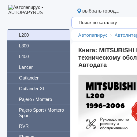
Fuso
выбрать город...
Galant
Grandis
Автопапирус
Автолите
L200
L300
Книга: MITSUBISHI 
L400
техническому обсл
Aвтодата
Lancer
Outlander
Outlander XL
Pajero / Montero
Pajero Sport / Montero
Sport
RVR
Shogun