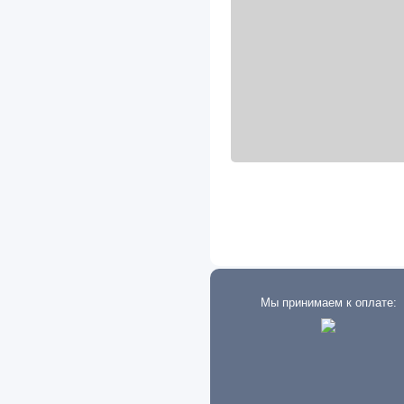
Saturn
Scania
Seat
Setra
Shaanxi
Shacman
Skoda
Smart
Ssang Yong
Subaru
Мы принимаем к оплате:
Suzuki
Tank
Tata