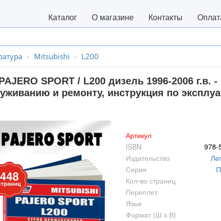
Каталог
О магазине
Контакты
Оплат
ратура
Mitsubishi
L200
PAJERO SPORT / L200 дизель 1996-2006 г.в. 
уживанию и ремонту, инструкция по эксплуат
Артикул
ISBN
978-
Издательство
Ле
Серия
П
Кол-во страниц
Переплет
Язык
Формат (Ш x В)