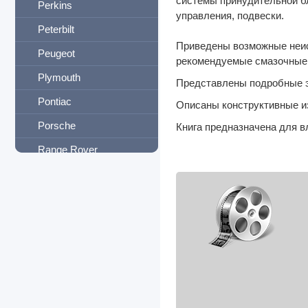
системы принудительной бл
Perkins
управления, подвески.
Peterbilt
Приведены возможные неис
Peugeot
рекомендуемые смазочные 
Plymouth
Представлены подробные э
Pontiac
Описаны конструктивные из
Porsche
Книга предназначена для 
Range Rover
Ravon
Reliant
Renault
Rover
Saab
Samsung