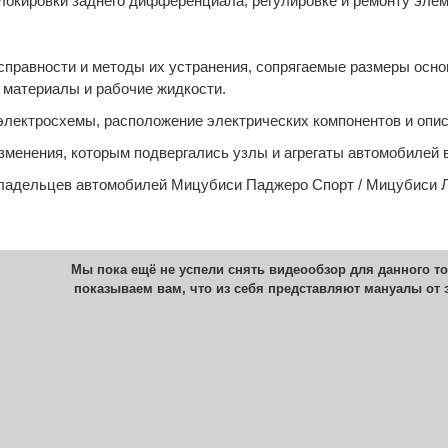
окировки заднего дифференциала, регулировке и ремонту элем
правности и методы их устранения, сопрягаемые размеры основ
материалы и рабочие жидкости.
лектросхемы, расположение электрических компонентов и опис
менения, которым подвергались узлы и агрегаты автомобилей в
владельцев автомобилей Мицубиси Паджеро Спорт / Мицубиси Л
Мы пока ещё не успели снять видеообзор для данного то
показываем вам, что из себя представляют мануалы от 