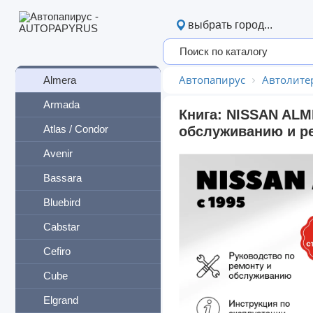
Nissan
выбрать город...
350Z
AD
Автопапирус
Автолите
Almera
Armada
Книга: NISSAN ALME
Atlas / Condor
обслуживанию и ре
Avenir
Bassara
Bluebird
Cabstar
Cefiro
Cube
Elgrand