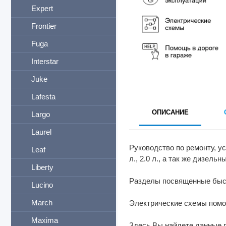
Expert
Frontier
Fuga
Interstar
Juke
Lafesta
ОПИСАНИЕ
Largo
Laurel
Руководство по ремонту, у
Leaf
л., 2.0 л., а так же дизель
Liberty
Разделы посвященные быст
Lucino
March
Электрические схемы помог
Maxima
Здесь Вы найдете данные п