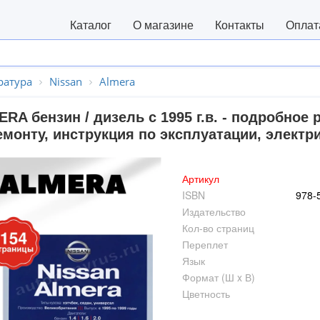
Каталог
О магазине
Контакты
Оплат
ратура
Nissan
Almera
RA бензин / дизель с 1995 г.в. - подробное
монту, инструкция по эксплуатации, электр
Артикул
ISBN
978-
Издательство
Кол-во страниц
Переплет
Язык
Формат (Ш x В)
Цветность