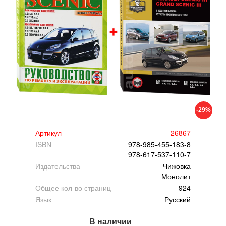
-29%
Артикул
26867
ISBN
978-985-455-183-8
978-617-537-110-7
Издательства
Чижовка
Монолит
Общее кол-во страниц
924
Язык
Русский
В наличии