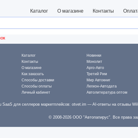
Каталог
О магазине
Контакты
Оплат
лок
Каталог
Новинки
Контакты
Монолит
О магазине
Арго-Авто
Как заказать
Третий Рим
Способы доставки
Мир Автокниг
Способы оплаты
Легион-Автодата
Личный кабинет
Автолитература оптом
 SaaS для селлеров маркетплейсов:
otvet.im
— AI-ответы на отзывы Wil
© 2008-2026 ООО "Автопапирус". Все права з