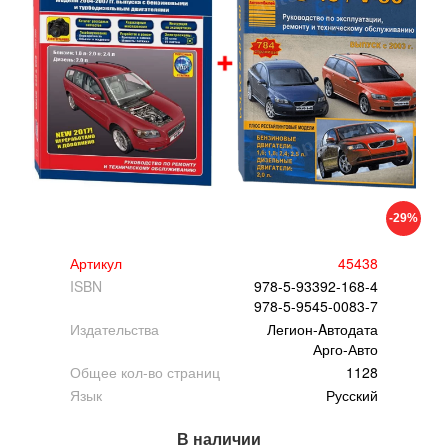
-29%
Артикул
45438
ISBN
978-5-93392-168-4
978-5-9545-0083-7
Издательства
Легион-Aвтодата
Арго-Авто
Общее кол-во страниц
1128
Язык
Русский
В наличии