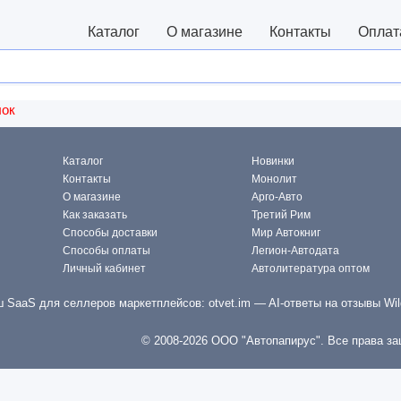
Каталог
О магазине
Контакты
Оплат
лок
Каталог
Новинки
Контакты
Монолит
О магазине
Арго-Авто
Как заказать
Третий Рим
Способы доставки
Мир Автокниг
Способы оплаты
Легион-Автодата
Личный кабинет
Автолитература оптом
 SaaS для селлеров маркетплейсов:
otvet.im
— AI-ответы на отзывы Wil
© 2008-2026 ООО "Автопапирус". Все права з