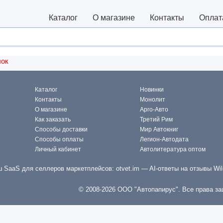
Каталог
О магазине
Контакты
Оплат
лок
Каталог
Новинки
Контакты
Монолит
О магазине
Арго-Авто
Как заказать
Третий Рим
Способы доставки
Мир Автокниг
Способы оплаты
Легион-Автодата
Личный кабинет
Автолитература оптом
 SaaS для селлеров маркетплейсов:
otvet.im
— AI-ответы на отзывы Wil
© 2008-2026 ООО "Автопапирус". Все права з