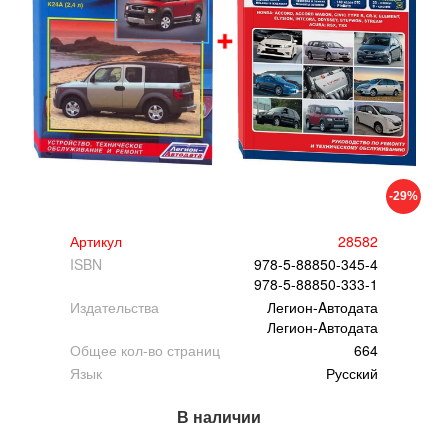
-29%
Артикул
28582
ISBN
978-5-88850-345-4
978-5-88850-333-1
Издательства
Легион-Aвтодата
Легион-Aвтодата
Общее кол-во страниц
664
Язык
Русский
В наличии