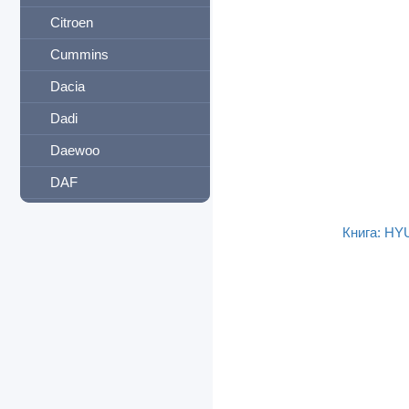
Citroen
Cummins
Dacia
Dadi
Daewoo
DAF
Daihatsu
Книга: HY
Datsun
Derways
Detroit Diesel
Dodge
Dong Feng
Eagle