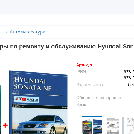
ы
Автолитература
ры по ремонту и обслуживанию Hyundai Sona
Артикул
ISBN
978-
978-
Издательства
Ле
Общее кол-во страниц
Язык