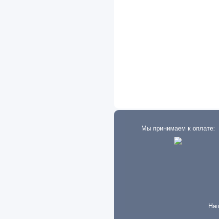
Eaton
Exeed
FAW
Fiat
Ford
Foton
Freightliner
Мы принимаем к оплате:
Geely
GMC
Great Wall
Groz
Hafei
Наш