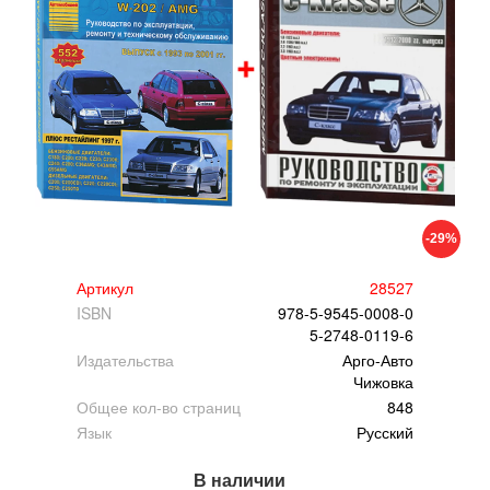
-29%
Артикул
28527
ISBN
978-5-9545-0008-0
5-2748-0119-6
Издательства
Арго-Авто
Чижовка
Общее кол-во страниц
848
Язык
Русский
В наличии