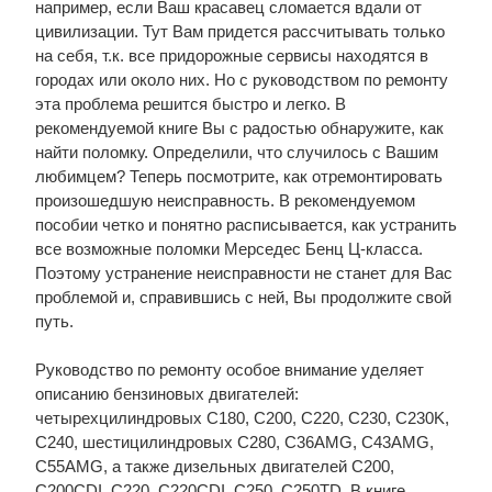
например, если Ваш красавец сломается вдали от
цивилизации. Тут Вам придется рассчитывать только
на себя, т.к. все придорожные сервисы находятся в
городах или около них. Но с руководством по ремонту
эта проблема решится быстро и легко. В
рекомендуемой книге Вы с радостью обнаружите, как
найти поломку. Определили, что случилось с Вашим
любимцем? Теперь посмотрите, как отремонтировать
произошедшую неисправность. В рекомендуемом
пособии четко и понятно расписывается, как устранить
все возможные поломки Мерседес Бенц Ц-класса.
Поэтому устранение неисправности не станет для Вас
проблемой и, справившись с ней, Вы продолжите свой
путь.
Руководство по ремонту особое внимание уделяет
описанию бензиновых двигателей:
четырехцилиндровых С180, С200, С220, С230, C230K,
С240, шестицилиндровых C280, C36AMG, C43AMG,
C55AMG, а также дизельных двигателей C200,
C200CDI, C220, C220CDI, C250, C250TD. В книге