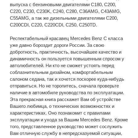
выпуска с бензиновыми двигателями С180, С200,
С220, С230, C230K, С240, C280, C36AMG, C43AMG,
C55AMG, а так же дизельными двигателями C200,
C200CDI, C220, C220CDI, C250, C250TD.
Респектабельный красавец Mercedes Benz C класса
уже давно бороздит дороги России. За свою
добротность, практичность, высочайшее качество и
динамичность он пользуется повышенным спросом у
автолюбителей. Ни кто не сможет устоять перед
соблазнительным дизайном, комфортабельным
салоном седана, так и хочется поскорее куда-нибудь
отправиться. Но не торопитесь, сначала проверьте
наличие в автомобиле руководства по эксплуатации.
Эта прекрасная книга расскажет Вам об устройстве
Вашего любимца, о технических возможностях и
характеристиках. Оно познакомит с правилами
эксплуатации и ухода за Вашим Mercedes Benz. Кроме
того, представленное руководство может сослужить
Вам отличную службу в непредсказуемой ситуации,