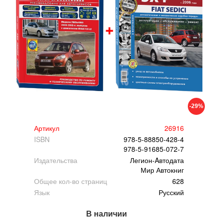
-29%
Артикул
26916
ISBN
978-5-88850-428-4
978-5-91685-072-7
Издательства
Легион-Aвтодата
Мир Автокниг
Общее кол-во страниц
628
Язык
Русский
В наличии