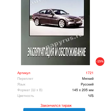
-15%
Артикул
1721
Переплет
Мягкий
Язык
Русский
Формат (Ш x В)
145 x 205 мм
Цветность
Ч/Б
Закончился тираж