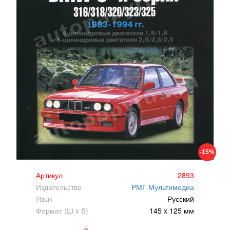
-15%
Артикул
2893
Издательство
РМГ Мультимедиа
Язык
Русский
Формат (Ш x В)
145 x 125 мм