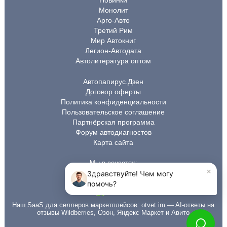
Новинки
Монолит
Арго-Авто
Третий Рим
Мир Автокниг
Легион-Автодата
Автолитература оптом
Автопапирус.Дзен
Договор оферты
Политика конфиденциальности
Пользовательское соглашение
Партнёрская программа
Форум автодиагностов
Карта сайта
Мы в соцсетях:
Наш SaaS для селлеров маркетплейсов:
otvet.im
— AI-ответы на
отзывы Wildberries, Озон, Яндекс Маркет и Авито