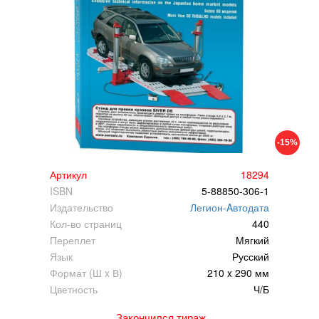
-15%
Артикул
18294
ISBN
5-88850-306-1
Издательство
Легион-Aвтодата
Кол-во страниц
440
Переплет
Мягкий
Язык
Русский
Формат (Ш x В)
210 x 290 мм
Цветность
Ч/Б
Закончился тираж