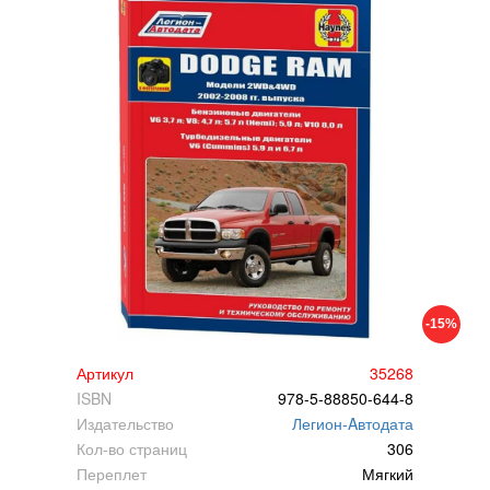
-15%
Артикул
35268
ISBN
978-5-88850-644-8
Издательство
Легион-Aвтодата
Кол-во страниц
306
Переплет
Мягкий