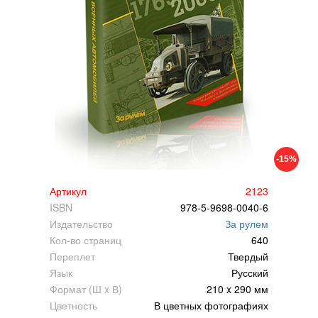
-15%
Артикул
2123
ISBN
978-5-9698-0040-6
Издательство
За рулем
Кол-во страниц
640
Переплет
Твердый
Язык
Русский
Формат (Ш x В)
210 x 290 мм
Цветность
В цветных фотографиях