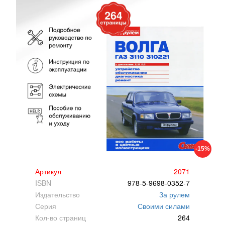
-15%
Артикул
2071
ISBN
978-5-9698-0352-7
Издательство
За рулем
Серия
Своими силами
Кол-во страниц
264