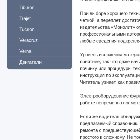
Tiburon
При выборе хорошего техни
Trajet
четкой, а переплет достат
издательства «Монолит» от
Tucson
профессиональными авторам
Veracruz
любые сведения подкрепля
Verna
Уровень изложения матери
понятнее, так что даже н
Двигатели
починку или процедуры тех
I-VAN
инструкция по эксплуатаци
Читатель узнает, как прав
IFA
Infiniti
Электрооборудование фурго
работе непременно посмотр
International
Если же водитель обнаружи
Iran
предлагаемый справочник.
Isuzu
ремонта с предшествующей 
простого к сложному. Не т
Iveco