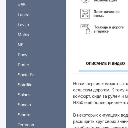
ix55
Lantra
Lavita
Matrix
NF
Pony
ОПИСАНИЕ И ВИДЕО
Porter
Santa Fe
Новая версия компактных к
Satellite
сельским дорогам. К тому 
Solaris
комфорт, сидя за рулем и 
H350 ещё более привлекат
Sonata
Starex
В некоторых ситуациях вод
расширить круг своих знан
Terracan
техобслуживанию, починке,