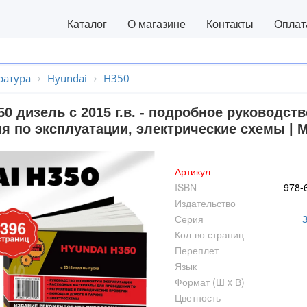
Каталог
О магазине
Контакты
Оплат
ратура
Hyundai
H350
50 дизель с 2015 г.в. - подробное руководс
ия по эксплуатации, электрические схемы | 
Артикул
ISBN
978-
Издательство
Серия
Кол-во страниц
Переплет
Язык
Формат (Ш x В)
Цветность