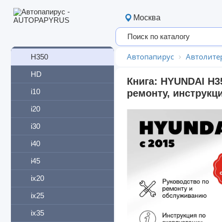
H1
Москва
H100
H200
Автопапирус
Автолите
H350
HD
Книга: HYUNDAI H3
i10
ремонту, инструкц
i20
i30
i40
i45
ix20
ix25
ix35