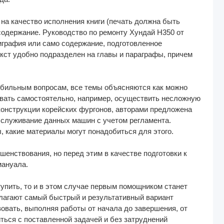
на качество исполнения книги (печать должна быть
 содержание. Руководство по ремонту Хундай H350 от
играфия или само содержание, подготовленное
екст удобно подразделен на главы и параграфы, причем
обильным вопросам, все темы объясняются как можно
овать самостоятельно, например, осуществить несложную
конструкции корейских фургонов, авторами предложена
обслуживание данных машин с учетом регламента.
, какие материалы могут понадобиться для этого.
енствования, но перед этим в качестве подготовки к
мануала.
упить, то и в этом случае первым помощником станет
лагают самый быстрый и результативный вариант
вовать, выполняя работы от начала до завершения, от
иться с поставленной задачей и без затруднений