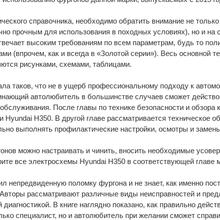
ческого справочника, необходимо обратить внимание не только 
очно прочным для использования в походных условиях), но и на
вечает высоким требованиям по всем параметрам, будь то пол
и (впрочем, как и всегда в «Золотой серии»). Весь основной т
ются рисунками, схемами, таблицами.
ала таков, что не в ущерб профессиональному подходу к автом
ачинающий автолюбитель в большинстве случаев сможет действ
обслуживания. После главы по технике безопасности и обзора 
и Hyundai H350. В другой главе рассматривается техническое 
ильно выполнять профилактические настройки, осмотры и замены
нов можно настраивать и чинить, вносить необходимые усоверш
ите все электросхемы Hyundai H350 в соответствующей главе 
л непредвиденную поломку фургона и не знает, как именно пост
 Авторы рассматривают различные виды неисправностей и пред
диагностикой. В книге наглядно показано, как правильно дейст
олько специалист, но и автолюбитель при желании сможет справ