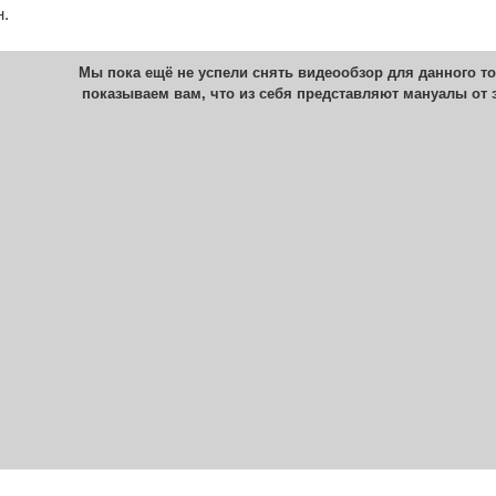
.
Мы пока ещё не успели снять видеообзор для данного то
показываем вам, что из себя представляют мануалы от 