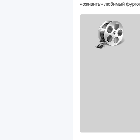
«оживить» любимый фургон
JAC
Jaguar
JCB
Jeep
Kenworth
Kia
Lancia
Land Rover
Lexus
Lifan
Lincoln
Luxgen