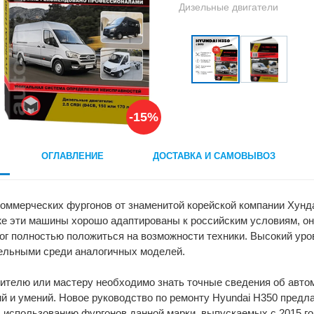
Дизельные двигатели
-15%
ОГЛАВЛЕНИЕ
ДОСТАВКА И САМОВЫВОЗ
оммерческих фургонов от знаменитой корейской компании Хунд
же эти машины хорошо адаптированы к российским условиям, о
мог полностью положиться на возможности техники. Высокий ур
ельными среди аналогичных моделей.
ителю или мастеру необходимо знать точные сведения об автом
ий и умений. Новое руководство по ремонту Hyundai H350 пред
 использованию фургонов данной марки, выпускаемых с 2015 го