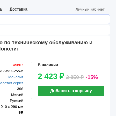
а
Доставка
Личный кабинет
тво по техническому обслуживанию и
Монолит
45807
В наличии
617-537-255-5
2 423 ₽
Монолит
2 850 ₽
-15%
Золотая серия
396
Добавить в корзину
Мягкий
Русский
210 x 290 мм
Ч/Б