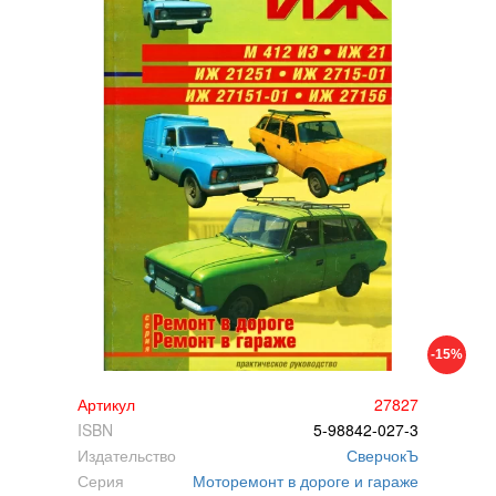
-15%
Артикул
27827
ISBN
5-98842-027-3
Издательство
СверчокЪ
Серия
Моторемонт в дороге и гараже