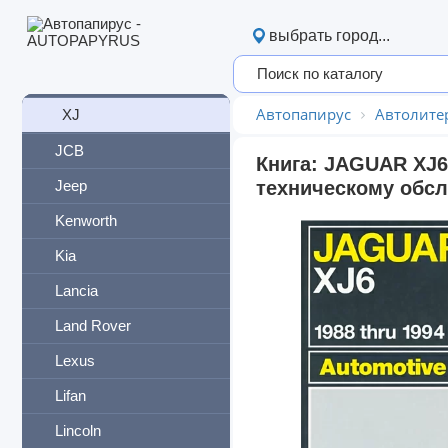
F-Pace
выбрать город...
I-Pace
X-Type
Автопапирус
Автолите
XJ
JCB
Книга: JAGUAR XJ6 
Jeep
техническому обсл
Kenworth
Kia
Lancia
Land Rover
Lexus
Lifan
Lincoln