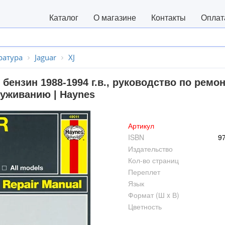
Каталог
О магазине
Контакты
Оплат
ратура
Jaguar
XJ
бензин 1988-1994 г.в., руководство по ремо
уживанию | Haynes
Артикул
ISBN
9
Издательство
Кол-во страниц
Переплет
Язык
Формат (Ш x В)
Цветность