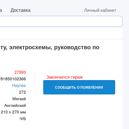
а
Доставка
Личный кабинет
нту, электросхемы, руководство по
27993
Закончился тираж
781850102366
Haynes
СООБЩИТЬ О ПОЯВЛЕНИИ
272
Мягкий
Английский
210 x 270 мм
Ч/Б