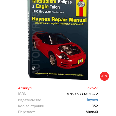
-15%
Артикул
52527
ISBN
978-15639-270-72
Издательство
Haynes
Кол-во страниц
352
Переплет
Мягкий