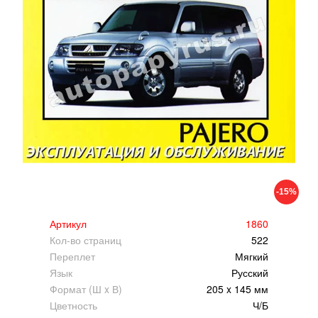
-15%
Артикул
1860
Кол-во страниц
522
Переплет
Мягкий
Язык
Русский
Формат (Ш x В)
205 x 145 мм
Цветность
Ч/Б