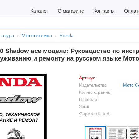
Каталог
О магазине
Контакты
Оплат
ратура
Мототехника
Honda
00 Shadow все модели: Руководство по инст
уживанию и ремонту на русском языке Мот
Артикул
Издательство
Мото С
Кол-во страниц
Переплет
Язык
Формат (Ш x В)