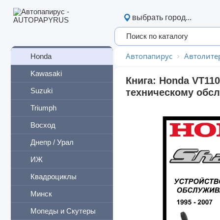
Мототехника
выбрать город...
BMW
Harley-Davidson
Автопапирус
Автолите
Honda
Kawasaki
Книга: Honda VT11
Suzuki
техническому обсл
Triumph
Восход
Днепр / Урал
ИЖ
Квадроциклы
Минск
Мопеды и Скутеры