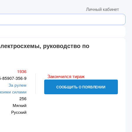
Личный кабинет
электросхемы, руководство по
1936
Закончился тираж
5-85907-356-9
За рулем
СООБЩИТЬ О ПОЯВЛЕНИИ
воими силами
256
Мягкий
Русский