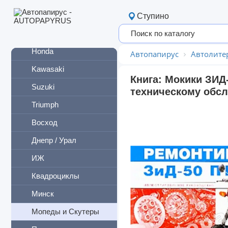
BMW
Ступино
Harley-Davidson
Honda
Автопапирус
Автолите
Kawasaki
Книга: Мокики ЗИД
Suzuki
техническому обсл
Triumph
Восход
Днепр / Урал
ИЖ
Квадроциклы
Минск
Мопеды и Скутеры