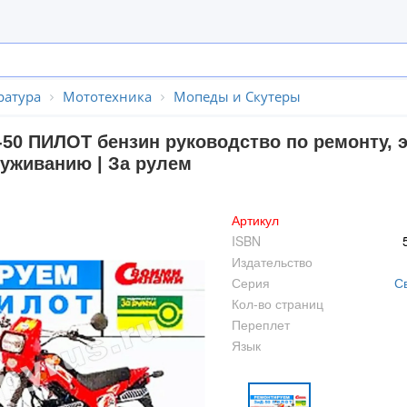
ратура
Мототехника
Мопеды и Скутеры
-50 ПИЛОТ бензин руководство по ремонту, 
уживанию | За рулем
Артикул
ISBN
Издательство
Серия
С
Кол-во страниц
Переплет
Язык