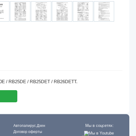
20E / RB25DE / RB25DET / RB26DETT.
Мы в соцсетях:
Автопапирус.Дзен
Договор оферты