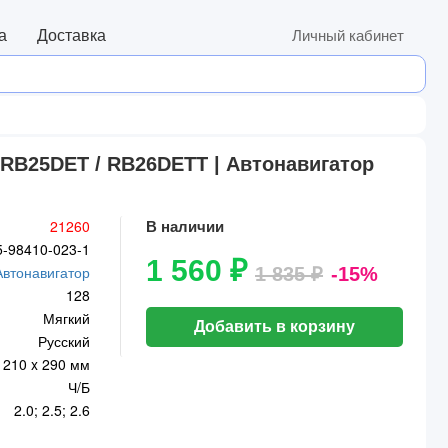
а
Доставка
Личный кабинет
 RB25DET / RB26DETT | Автонавигатор
21260
В наличии
5-98410-023-1
1 560 ₽
Автонавигатор
1 835 ₽
-15%
128
Мягкий
Добавить в корзину
Русский
210 x 290 мм
Ч/Б
2.0; 2.5; 2.6