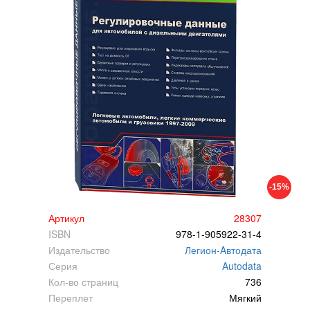
-15%
Артикул
28307
ISBN
978-1-905922-31-4
Издательство
Легион-Aвтодата
Серия
Autodata
Кол-во страниц
736
Переплет
Мягкий