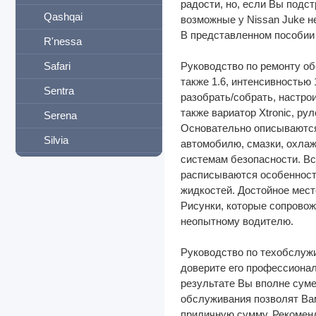
радости, но, если Вы подс
Qashqai
возможные у Nissan Juke н
В представленном пособии 
R'nessa
Safari
Руководство по ремонту о
также 1.6, интенсивностью
Sentra
разобрать/собрать, настро
также вариатор Xtronic, ру
Serena
Основательно описываются 
Silvia
автомобилю, смазки, охлаж
системам безопасности. Вс
Skyline
расписываются особенност
Sunny
жидкостей. Достойное мес
Рисунки, которые сопровож
Teana
неопытному водителю.
Terrano
Руководство по техобслуж
Tiida
доверите его профессионал
результате Вы вполне суме
Tino
обслуживания позволят Ва
Titan
приличную сумму. Рекоменд