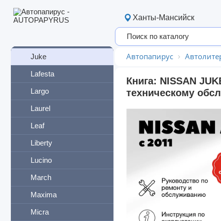
Frontier
Ханты-Мансийск
Fuga
Interstar
Автопапирус
Автолите
Juke
Lafesta
Книга: NISSAN JUKE
Largo
техническому обсл
Laurel
Leaf
Liberty
Lucino
March
Maxima
Micra