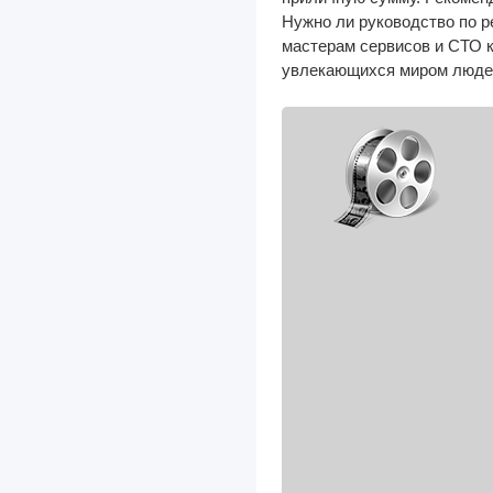
Нужно ли руководство по 
Urvan
мастерам сервисов и СТО 
увлекающихся миром людей,
Vanette
Versa
Wingroad
X-Trail
Двигатели
КПП
Oldsmobile
Omoda
Opel
Perkins
Peterbilt