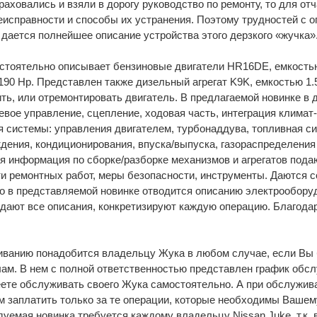
траховались и взяли в дорогу руководство по ремонту, то для о
еисправности и способы их устранения. Поэтому трудностей с о
дается полнейшее описание устройства этого дерзкого «жучка»
бстоятельно описывает бензиновые двигатели HR16DE, емкость
 190 Hp. Представлен также дизельный агрегат K9K, емкостью 1.
ить, или отремонтировать двигатель. В предлагаемой новинке в
левое управление, сцепление, ходовая часть, интеграция климат-
системы: управления двигателем, турбонаддува, топливная сис
дения, кондиционирования, впуска/выпуска, газораспределения 
я информация по сборке/разборке механизмов и агрегатов пода
и ремонтных работ, меры безопасности, инструменты. Даются с
то в представляемой новинке отводится описанию электрообор
дают все описания, конкретизируют каждую операцию. Благодар
иванию понадобится владельцу Жука в любом случае, если Вы 
ам. В нем с полной ответственностью представлен график обсл
ете обслуживать своего Жука самостоятельно. А при обслужива
м заплатить только за те операции, которые необходимы Вашем
уемая новинка требуется каждому владельцу Nissan Juke, т.к.