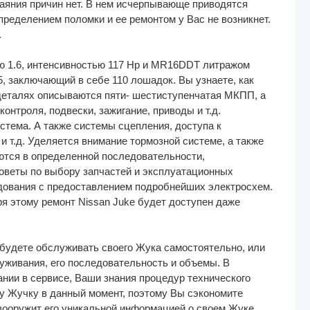
тчаяния причин нет. В нем исчерпывающе приводятся
пределением поломки и ее ремонтом у Вас не возникнет.
.
ю 1.6, интенсивностью 117 Hp и MR16DDT литражом
5, заключающий в себе 110 лошадок. Вы узнаете, как
 деталях описываются пяти- шестиступенчатая МКПП, а
контроля, подвески, зажигание, приводы и т.д.
тема. А также системы сцепления, доступа к
и т.д. Уделяется внимание тормозной системе, а также
ются в определенной последовательности,
оветы по выбору запчастей и эксплуатационных
удования с предоставлением подробнейших электросхем.
я этому ремонт Nissan Juke будет доступен даже
будете обслуживать своего Жука самостоятельно, или
уживания, его последовательность и объемы. В
нии в сервисе, Ваши знания процедур технического
у Жучку в данный момент, поэтому Вы сэкономите
 вооружит его уникальной информацией о своем Жуке.