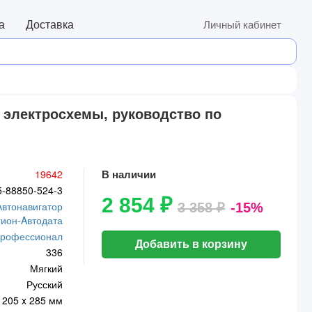
а
Доставка
Личный кабинет
у, электросхемы, руководство по
19642
В наличии
5-88850-524-3
2 854 ₽
Автонавигатор
3 358 ₽
-15%
гион-Aвтодата
рофессионал
Добавить в корзину
336
Мягкий
Русский
205 x 285 мм