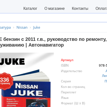
Каталог
О магазине
Контакты
Оплат
ратура
Nissan
Juke
 бензин с 2011 г.в., руководство по ремонт
уживанию | Автонавигатор
Артикул
ISBN
978-
Издательство
Ле
Серия
П
Кол-во страниц
Переплет
Язык
Формат (Ш x В)