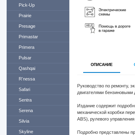
Pick-Up
Prairie
Presage
Primastar
Primera
Pulsar
ОПИСАНИЕ
Qashqai
R'nessa
Руководство по ремонту, э
Safari
двигателями бензиновыми
Sentra
Издание содержит подробны
Serena
механической коробки пере
ABS), рулевого управления и
Silvia
Skyline
Подробно представлены про