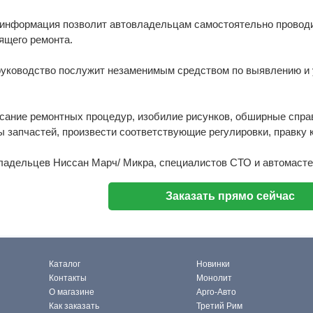
информация позволит автовладельцам самостоятельно проводи
оящего ремонта.
 руководство послужит незаменимым средством по выявлению и 
исание ремонтных процедур, изобилие рисунков, обширные спр
запчастей, произвести соответствующие регулировки, правку ку
ладельцев Ниссан Марч/ Микра, специалистов СТО и автомасте
Заказать прямо сейчас
Каталог
Новинки
Контакты
Монолит
О магазине
Арго-Авто
Как заказать
Третий Рим