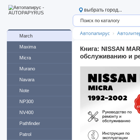
Leaf
выбрать город...
Liberty
Lucino
Автопапирус
Автолите
March
Maxima
Книга: NISSAN MARC
обслуживанию и ре
Micra
Murano
Navara
Note
NP300
NV400
Pathfinder
Patrol