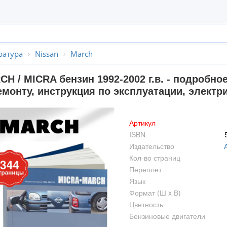
ратура
Nissan
March
H / MICRA бензин 1992-2002 г.в. - подробно
монту, инструкция по эксплуатации, электр
Артикул
ISBN
Издательство
Кол-во страниц
Переплет
Язык
Формат (Ш x В)
Цветность
Бензиновые двигатели