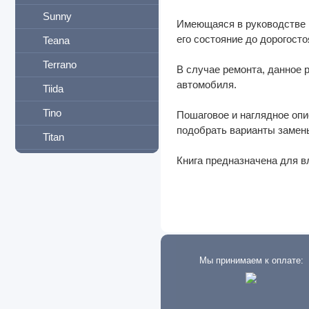
Sunny
Имеющаяся в руководстве 
его состояние до дорогост
Teana
Terrano
В случае ремонта, данное
автомобиля.
Tiida
Tino
Пошаговое и наглядное оп
подобрать варианты замены 
Titan
Книга предназначена для в
Urvan
Vanette
Versa
Wingroad
X-Trail
Мы принимаем к оплате:
Двигатели
КПП