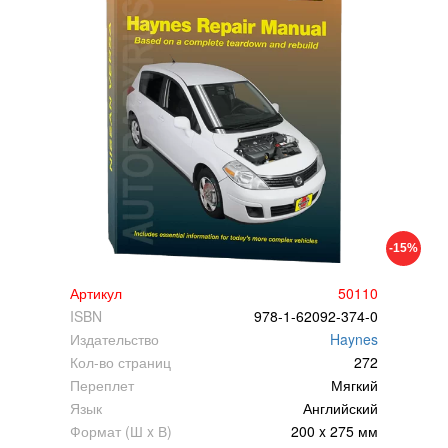
-15%
Артикул
50110
ISBN
978-1-62092-374-0
Издательство
Haynes
Кол-во страниц
272
Переплет
Мягкий
Язык
Английский
Формат (Ш x В)
200 x 275 мм