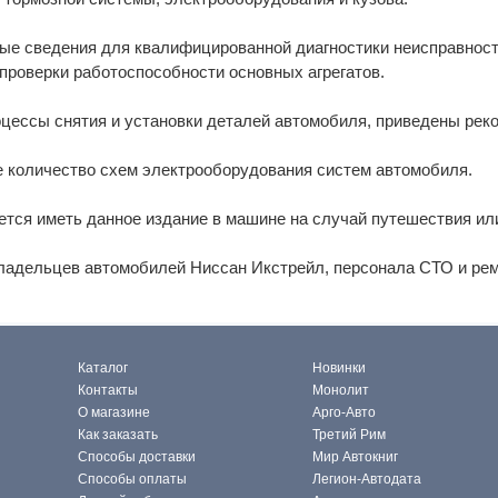
ые сведения для квалифицированной диагностики неисправносте
проверки работоспособности основных агрегатов.
цессы снятия и установки деталей автомобиля, приведены рек
 количество схем электрооборудования систем автомобиля.
тся иметь данное издание в машине на случай путешествия ил
владельцев автомобилей Ниссан Икстрейл, персонала СТО и ре
Каталог
Новинки
Контакты
Монолит
О магазине
Арго-Авто
Как заказать
Третий Рим
Способы доставки
Мир Автокниг
Способы оплаты
Легион-Автодата