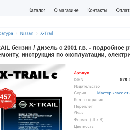
Каталог
О магазине
Контакты
Оплат
ратура
Nissan
X-Trail
AIL бензин / дизель c 2001 г.в. - подробное
монту, инструкция по эксплуатации, электр
Артикул
ISBN
978-
Издательство
Серия
Мастер класс от
Кол-во страниц
Переплет
Язык
Формат (Ш x В)
Цветность