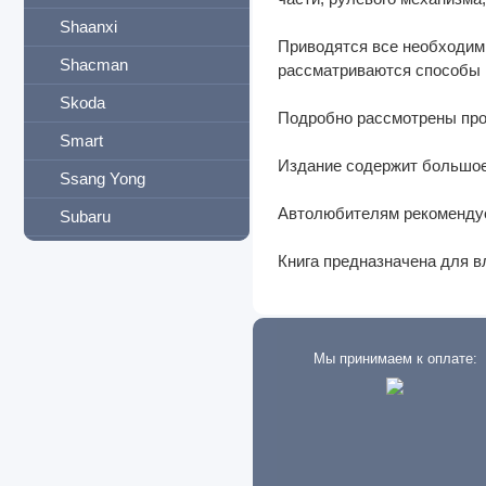
Shaanxi
Приводятся все необходим
Shacman
рассматриваются способы 
Skoda
Подробно рассмотрены про
Smart
Издание содержит большое
Ssang Yong
Автолюбителям рекомендуе
Subaru
Suzuki
Книга предназначена для 
Tank
Tata
Мы принимаем к оплате:
Tatra
Terex
Tesla
Toyota