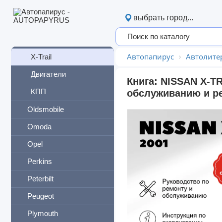
Vanette
выбрать город...
Versa
Wingroad
Автопапирус
Автолите
X-Trail
Двигатели
Книга: NISSAN X-TR
КПП
обслуживанию и ре
Oldsmobile
Omoda
Opel
Perkins
Peterbilt
Peugeot
Plymouth