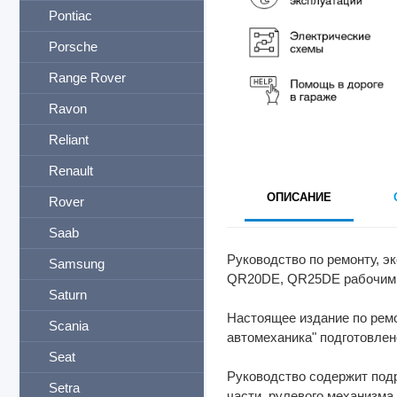
Pontiac
Porsche
Range Rover
Ravon
Reliant
Renault
ОПИСАНИЕ
Rover
Saab
Руководство по ремонту, э
Samsung
QR20DE, QR25DE рабочим о
Saturn
Настоящее издание по рем
Scania
автомеханика" подготовле
Seat
Руководство содержит под
Setra
части, рулевого механизма