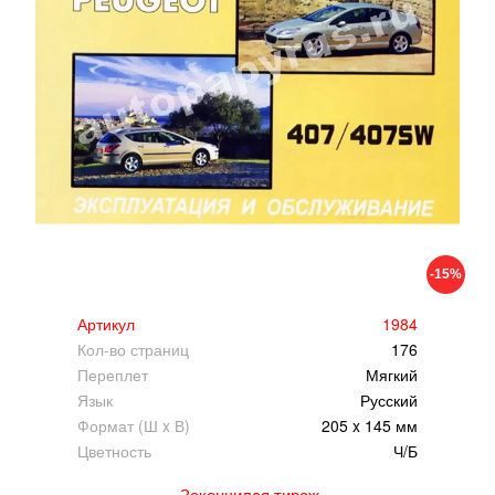
-15%
Артикул
1984
Кол-во страниц
176
Переплет
Мягкий
Язык
Русский
Формат (Ш x В)
205 x 145 мм
Цветность
Ч/Б
Закончился тираж