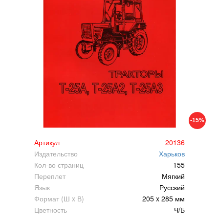
-15%
Артикул
20136
Издательство
Харьков
Кол-во страниц
155
Переплет
Мягкий
Язык
Русский
Формат (Ш x В)
205 x 285 мм
Цветность
Ч/Б