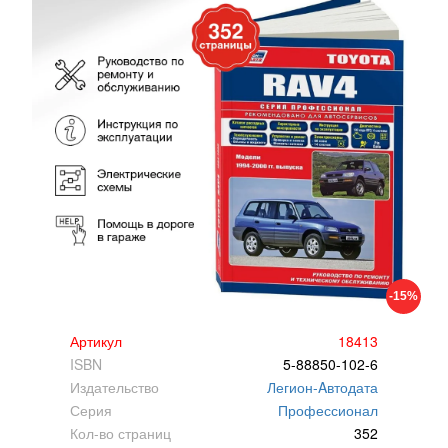
-15%
Артикул
18413
ISBN
5-88850-102-6
Издательство
Легион-Aвтодата
Серия
Профессионал
Кол-во страниц
352