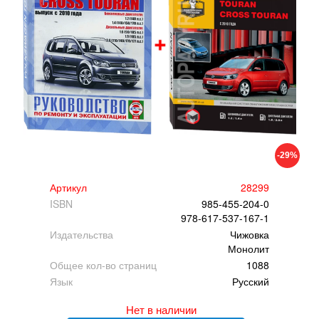
-29%
Артикул
28299
ISBN
985-455-204-0
978-617-537-167-1
Издательства
Чижовка
Монолит
Общее кол-во страниц
1088
Язык
Русский
Нет в наличии