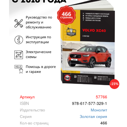
-15%
Артикул
57766
ISBN
978-617-577-329-1
Издательство
Монолит
Серия
Золотая серия
Кол-во страниц
466