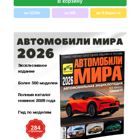
В корзину
на OZON
на WB
на Я.Маркете