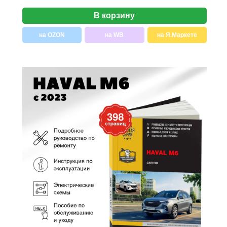
В корзину
на OZON
на WB
на Я.Маркете