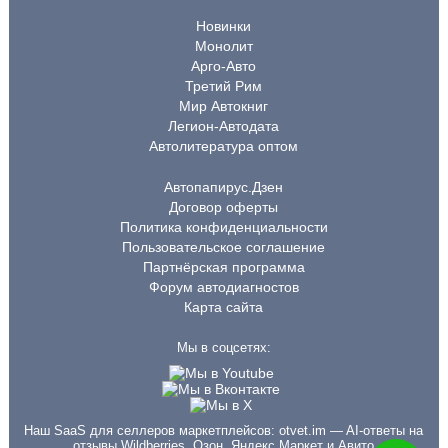
Новинки
Монолит
Арго-Авто
Третий Рим
Мир Автокниг
Легион-Автодата
Автолитература оптом
Автопапирус.Дзен
Договор оферты
Политика конфиденциальности
Пользовательское соглашение
Партнёрская программа
Форум автодиагностов
Карта сайта
Мы в соцсетях:
Наш SaaS для селлеров маркетплейсов:
otvet.im
— AI-ответы на
отзывы Wildberries, Озон, Яндекс Маркет и Авито