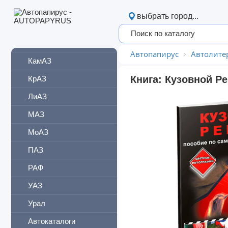
БелАЗ
выбрать город...
Богдан
ЗИЛ
Автопапирус
Автолите
КамАЗ
Книга: Кузовной Р
КрАЗ
ЛиАЗ
МАЗ
МоАЗ
ПАЗ
РАФ
УАЗ
Урал
Автокаталоги