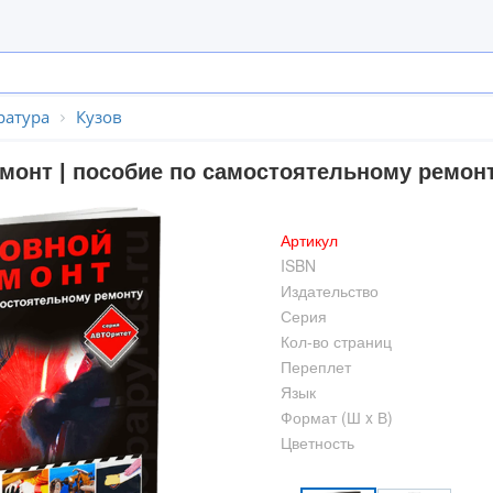
ратура
Кузов
емонт | пособие по самостоятельному ремонт
Артикул
ISBN
Издательство
Серия
Кол-во страниц
Переплет
Язык
Формат (Ш x В)
Цветность