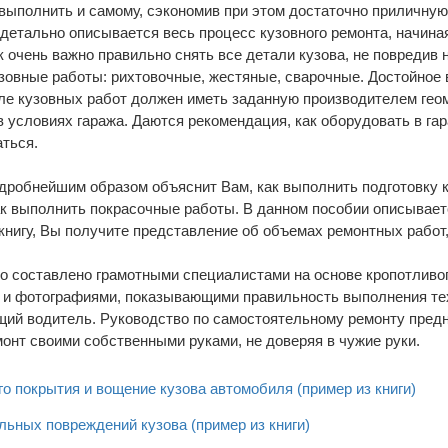
выполнить и самому, сэкономив при этом достаточно приличну
 детально описывается весь процесс кузовного ремонта, начина
к очень важно правильно снять все детали кузова, не повредив
зовные работы: рихтовочные, жестяные, сварочные. Достойное
осле кузовных работ должен иметь заданную производителем ге
 условиях гаража. Даются рекомендация, как оборудовать в га
ться.
дробнейшим образом объяснит Вам, как выполнить подготовку к
как выполнить покрасочные работы. В данном пособии описывает
нигу, Вы получите представление об объемах ремонтных работ
 составлено грамотными специалистами на основе кропотливог
и фотографиями, показывающими правильность выполнения тех 
щий водитель. Руководство по самостоятельному ремонту пред
онт своими собственными руками, не доверяя в чужие руки.
о покрытия и вощение кузова автомобиля (пример из книги)
льных повреждений кузова (пример из книги)