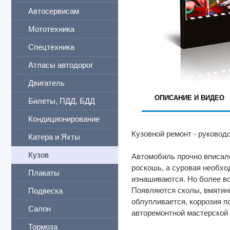
Автосервисам
Мототехника
Спецтехника
Атласы автодорог
Двигатель
ОПИСАНИЕ И ВИДЕО
Билеты, ПДД, БДД
Кондиционирование
Кузовной ремонт - руковод
Катера и Яхты
Кузов
Автомобиль прочно вписалс
роскошь, а суровая необход
Плакаты
изнашиваются. Но более все
Появляются сколы, вмятины
Подвеска
облупливается, коррозия п
Салон
авторемонтной мастерской 
Тормоза