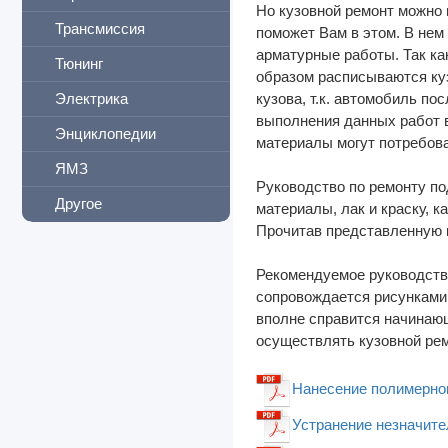
Но кузовной ремонт можно 
Трансмиссия
поможет Вам в этом. В нем
арматурные работы. Так ка
Тюнинг
образом расписываются ку
Электрика
кузова, т.к. автомобиль п
выполнения данных работ в
Энциклопедии
материалы могут потребова
ЯМЗ
Руководство по ремонту по
Другое
материалы, лак и краску, 
Прочитав представленную к
Рекомендуемое руководство
сопровождается рисунками 
вполне справится начинаю
осуществлять кузовной рем
Нанесение полимерног
Устранение незначите