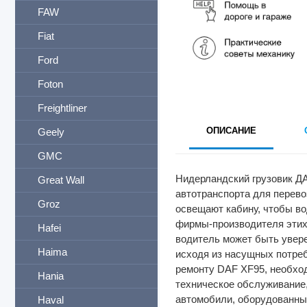
FAW
Fiat
Ford
Foton
Freightliner
ОПИСАНИЕ
Geely
GMC
Нидерландский грузовик ДА
Great Wall
автотранспорта для перево
Groz
освещают кабину, чтобы в
фирмы-производителя этих 
Hafei
водитель может быть увере
Haima
исходя из насущных потреб
ремонту DAF XF95, необход
Hania
техническое обслуживание,
автомобили, оборудованны
Haval