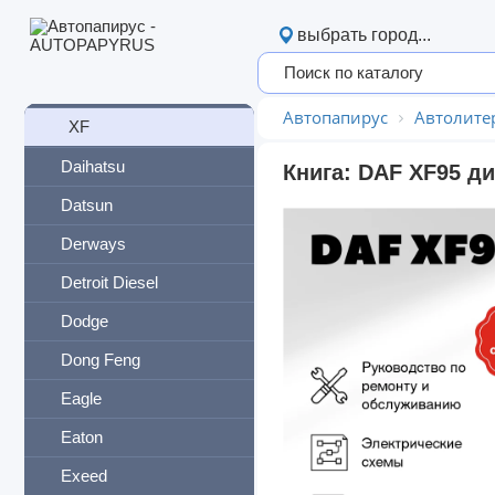
95
выбрать город...
CF
LF
Автопапирус
Автолите
XF
Daihatsu
Книга: DAF XF95 ди
Datsun
Derways
Detroit Diesel
Dodge
Dong Feng
Eagle
Eaton
Exeed