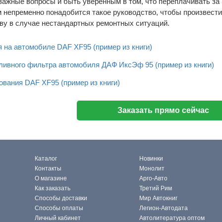
важные вопросы и быть уверенным в том, что переплачивать за
 непременно понадобится такое руководство, чтобы произвест
ову в случае нестандартных ремонтных ситуаций.
я на автомобиле DAF XF95 (пример из книги)
ивного фильтра автомобиля ДАФ ИксЭф 95 (пример из книги)
вания DAF XF95 (пример из книги)
Заказать прямо сейчас
Каталог
Новинки
Контакты
Монолит
О магазине
Арго-Авто
Как заказать
Третий Рим
Способы доставки
Мир Автокниг
Способы оплаты
Легион-Автодата
Личный кабинет
Автолитература оптом