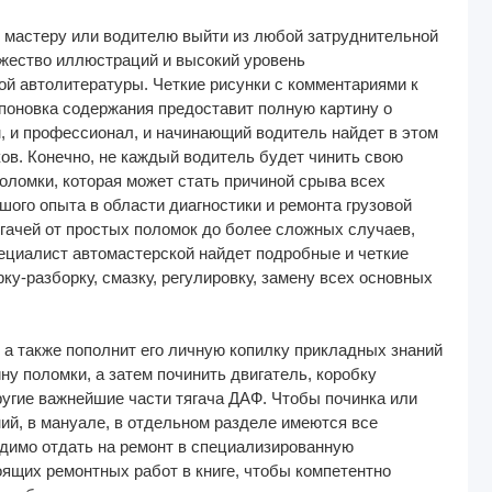
т мастеру или водителю выйти из любой затруднительной
ножество иллюстраций и высокий уровень
й автолитературы. Четкие рисунки с комментариями к
поновка содержания предоставит полную картину о
м, и профессионал, и начинающий водитель найдет в этом
ов. Конечно, не каждый водитель будет чинить свою
поломки, которая может стать причиной срыва всех
шого опыта в области диагностики и ремонта грузовой
ягачей от простых поломок до более сложных случаев,
ециалист автомастерской найдет подробные и четкие
у-разборку, смазку, регулировку, замену всех основных
а также пополнит его личную копилку прикладных знаний
ину поломки, а затем починить двигатель, коробку
другие важнейшие части тягача ДАФ. Чтобы починка или
ий, в мануале, в отдельном разделе имеются все
димо отдать на ремонт в специализированную
ящих ремонтных работ в книге, чтобы компетентно