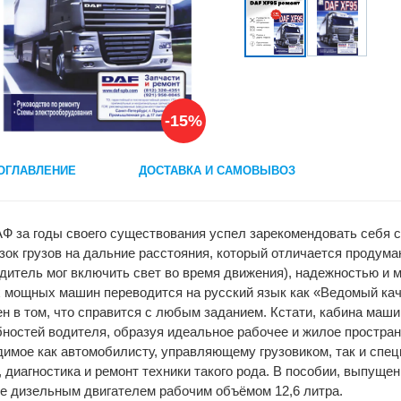
-15%
ОГЛАВЛЕНИЕ
ДОСТАВКА И САМОВЫВОЗ
Ф за годы своего существования успел зарекомендовать себя 
зок грузов на дальние расстояния, который отличается продум
одитель мог включить свет во время движения), надежностью и
мощных машин переводится на русский язык как «Ведомый качест
н в том, что справится с любым заданием. Кстати, кабина маш
ностей водителя, образуя идеальное рабочее и жилое простран
имое как автомобилисту, управляющему грузовиком, так и специ
 диагностика и ремонт техники такого рода. В пособии, выпущ
е дизельным двигателем рабочим объёмом 12,6 литра.