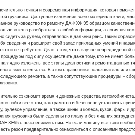
лючительно точная и современная информация, которая поможе
отой грузовика. Доступное изложение всего материала книги, м
нное руководство по ремонту ДАФ ХФ 95 образцом качественно
пользователю разобраться в любой информации, а логичная ком
нно сидеть за рулем, отправляясь в дальний рейс. Таким образо
бя сведения и расширит свой запас прикладных умений и навык
 это и не требуется. Дело в том, что в случае непредвиденной 
 процедуры под силу осуществить даже тому, кто не имеет боль
 наглядно изложены все этапы диагностики и ремонта данных т
ного вмешательства. В этом справочнике пользователь или сп
оследующего ремонта, а также сопутствующие процедуры – сборк
рузовика.
ительно сэкономит время и денежные средства автомобилиста, 
жно найти все о том, как грамотно и безопасно установить прич
у, рулевое управление, а также шины и колеса, кузов, фары и 
ания грузовика были сделаны по плану и без лишних затруднен
AF XF95 с пояснениями к ним. Но если машину все-таки необхо
есть резон предварительно ознакомиться с описаниями предсто