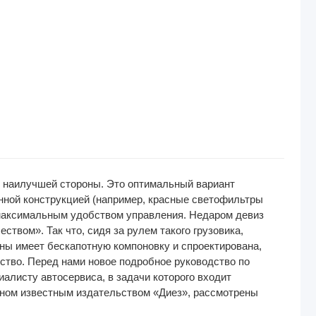
с наилучшей стороны. Это оптимальный вариант
анной конструкцией (например, красные светофильтры
 максимальным удобством управления. Недаром девиз
вом». Так что, сидя за рулем такого грузовика,
ины имеет бескапотную компоновку и спроектирована,
ство. Перед нами новое подробное руководство по
алисту автосервиса, в задачи которого входит
енном известным издательством «Диез», рассмотрены