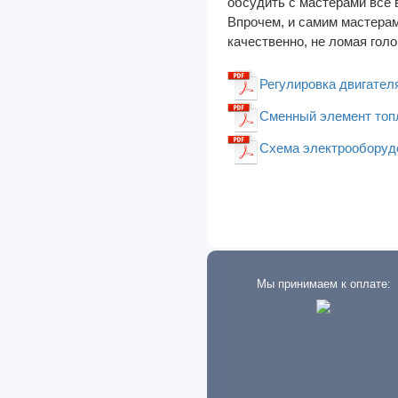
обсудить с мастерами все 
Впрочем, и самим мастерам
JAC
качественно, не ломая гол
Jaguar
Регулировка двигател
JCB
Сменный элемент топл
Jeep
Схема электрооборудо
Kenworth
Kia
Lancia
Land Rover
Lexus
Мы принимаем к оплате:
Lifan
Lincoln
Luxgen