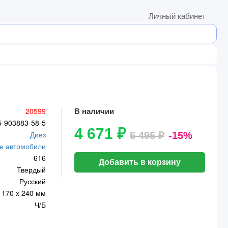
Личный кабинет
20599
В наличии
5-903883-58-5
4 671 ₽
Диез
5 495 ₽
-15%
е автомобили
616
Добавить в корзину
Твердый
Русский
170 x 240 мм
Ч/Б