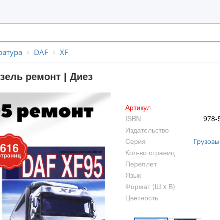
ратура
DAF
XF
зель ремонт | Диез
Артикул
ISBN
978-
Издательство
Серия
Грузовы
Кол-во страниц
Переплет
Язык
Формат (Ш x В)
Цветность