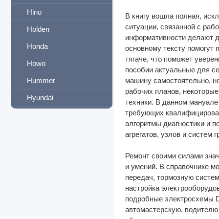
Hino
В книгу вошла полная, иск
ситуации, связанной с раб
Holden
информативности делают да
Honda
основному тексту помогут 
тягаче, что поможет увере
Howo
пособии актуальные для се
Hummer
машину самостоятельно, но
рабочих планов, некоторые
Hyundai
техники. В данном мануале
требующих квалифицирован
I-VAN
алгоритмы диагностики и п
IFA
агрегатов, узлов и систем г
Infiniti
Ремонт своими силами знач
International
и умений. В справочнике мо
передач, тормозную систем
Iran
настройка электрооборудов
подробные электросхемы D
Isuzu
автомастерскую, водителю 
Iveco