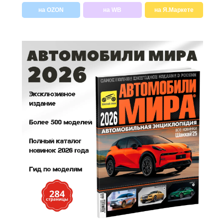
на OZON
на WB
на Я.Маркете