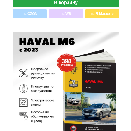
В корзину
на OZON
на WB
на Я.Маркете