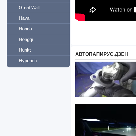
Great Wall
Haval
Honda
Hongqi
Hunkt
АВТОПАПИРУС.ДЗЕН
Hyperion
Hyundai
Infiniti
International
Iran Khodro
JAC
Jaguar
Jeep