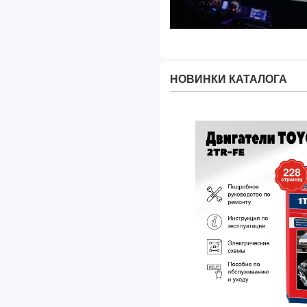
Jetour
Lada
Land Rover
НОВИНКИ КАТАЛОГА
Lantu
Lexus
Li Xiang
Lifan
Lucid
Luxgen
Lynk & Co
Mazda
Mercedes-Benz