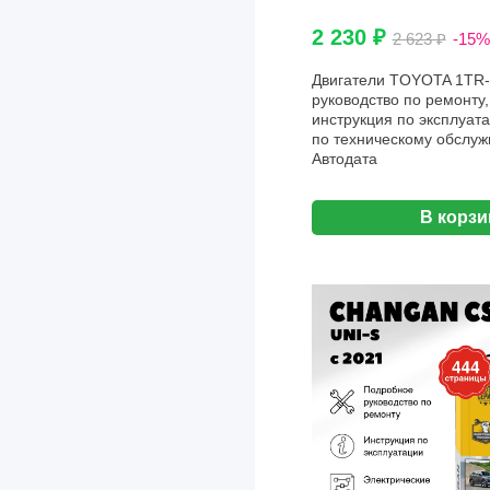
Mitsubishi
2 230 ₽
2 623 ₽
-15%
Nezha
Двигатели TOYOTA 1TR-
Nikola
руководство по ремонту,
Nissan
инструкция по эксплуата
по техническому обслуж
Opel
Aвтодата
Peugeot
В корзи
Porsche
Range Rover
Renault
Rivian
Rolls Royce
Seat
Leon