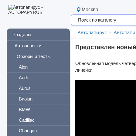
Москва
Автопапирус
Автопапи
Разделы
Автоновости
Представлен новый
Обзоры и тесты
Обновлённая модель четвёрт
Aion
линейки.
Audi
Aurus
Baojun
BMW
Cadillac
Changan