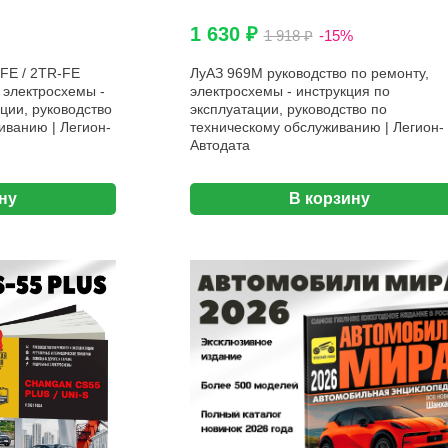
1 630 ₽
1 918 ₽
-15%
FE / 2TR-FE
ЛуАЗ 969М руководство по ремонту,
 электросхемы -
электросхемы - инструкция по
ции, руководство
эксплуатации, руководство по
иванию | Легион-
техническому обслуживанию | Легион-
Автодата
ну
В корзину