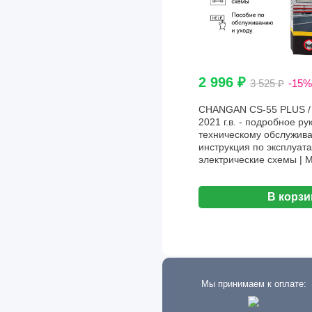
Skoda
Sony
Subaru
2 996 ₽
Suzuki
3 525 ₽
-15%
Tata
CHANGAN CS-55 PLUS / 
2021 г.в. - подробное ру
Tesla
техническому обслужива
инструкция по эксплуата
Toyota
электрические схемы | 
Venucia
В корзи
Volkswagen
Volvo
Zotye
ВАЗ (LADA)
Мы принимаем к оплате:
ГАЗ