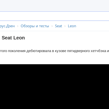
рус.Дзен
Обзоры и тесты
Seat
Leon
 Seat Leon
ого поколения дебютировала в кузове пятидверного хетчбэка 