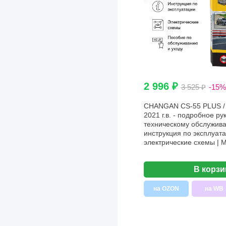
Sony
Subaru
Suzuki
Tata
Tesla
2 996 ₽
3 525 ₽
-15%
Toyota
CHANGAN CS-55 PLUS / 
Venucia
2021 г.в. - подробное ру
техническому обслужива
Volkswagen
инструкция по эксплуата
электрические схемы | 
Volvo
Zotye
В корзи
ВАЗ (LADA)
на OZON
на WB
ГАЗ
ЗИЛ