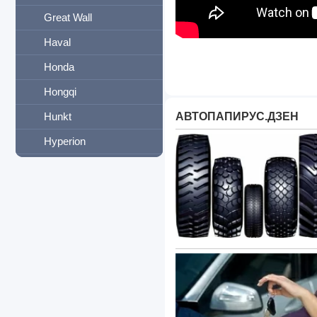
Great Wall
Haval
Honda
Hongqi
Hunkt
АВТОПАПИРУС.ДЗЕН
Hyperion
Hyundai
Infiniti
International
Iran Khodro
JAC
Jaguar
Jeep