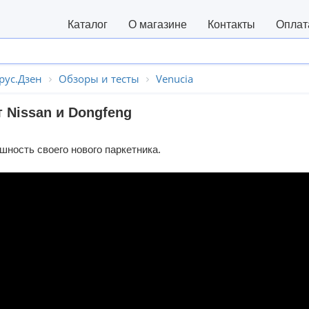
Каталог
О магазине
Контакты
Оплат
рус.Дзен
Обзоры и тесты
Venucia
 Nissan и Dongfeng
шность своего нового паркетника.