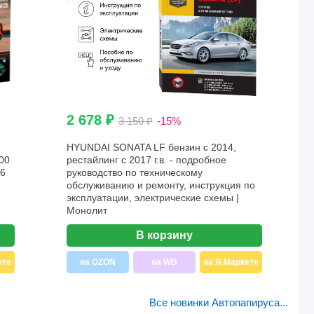
2 678 ₽
3 150 ₽
-15%
HYUNDAI SONATA LF бензин с 2014,
00
рестайлинг с 2017 г.в. - подробное
26
руководство по техническому
обслуживанию и ремонту, инструкция по
эксплуатации, электрические схемы |
Монолит
В корзину
ете
на OZON
на WB
на Я.Маркете
Все новинки Автопапируса...