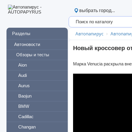
выбрать город...
Автопапирус
Автопапи
Разделы
Автоновости
Новый кроссовер от
Обзоры и тесты
Марка Venucia раскрыла вне
Aion
Audi
Aurus
Baojun
BMW
Cadillac
Changan