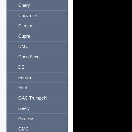
Chery
Chevrolet
Citroen
Cupra
DMC
Dong Feng
DS
Ferrari
Ford
GAC Trumpchi
Geely
Genesis
GMC