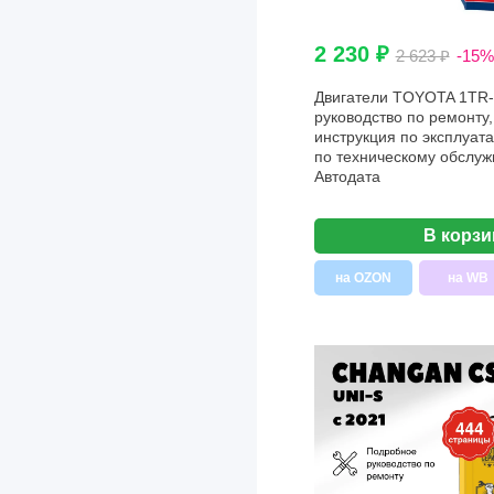
Mitsubishi
Nezha
2 230 ₽
2 623 ₽
-15%
Nikola
Двигатели TOYOTA 1TR-
руководство по ремонту,
Nissan
инструкция по эксплуата
по техническому обслуж
Opel
Aвтодата
Peugeot
В корзи
Porsche
Range Rover
на OZON
на WB
Renault
Rivian
Rolls Royce
Seat
Skoda