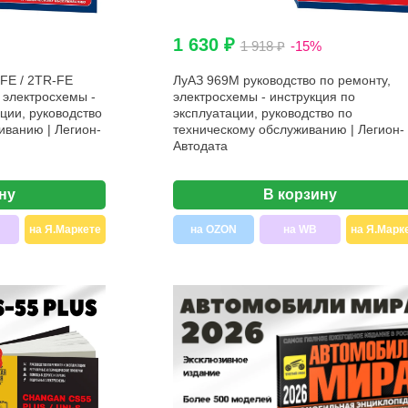
1 630 ₽
1 918 ₽
-15%
FE / 2TR-FE
ЛуАЗ 969М руководство по ремонту,
 электросхемы -
электросхемы - инструкция по
ции, руководство
эксплуатации, руководство по
иванию | Легион-
техническому обслуживанию | Легион-
Автодата
ну
В корзину
на Я.Маркете
на OZON
на WB
на Я.Марк