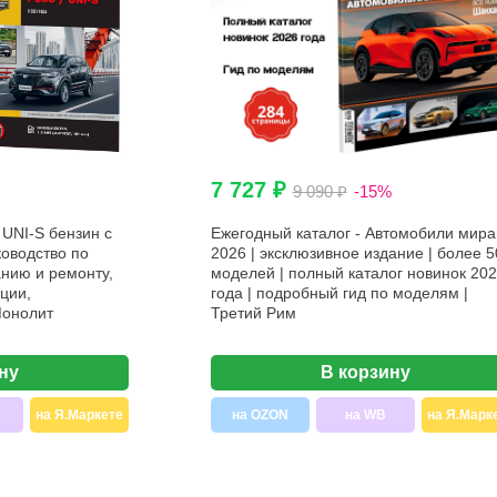
7 727 ₽
9 090 ₽
-15%
UNI-S бензин с
Ежегодный каталог - Автомобили мира
ководство по
2026 | эксклюзивное издание | более 5
нию и ремонту,
моделей | полный каталог новинок 20
ции,
года | подробный гид по моделям |
Монолит
Третий Рим
ну
В корзину
на Я.Маркете
на OZON
на WB
на Я.Марк