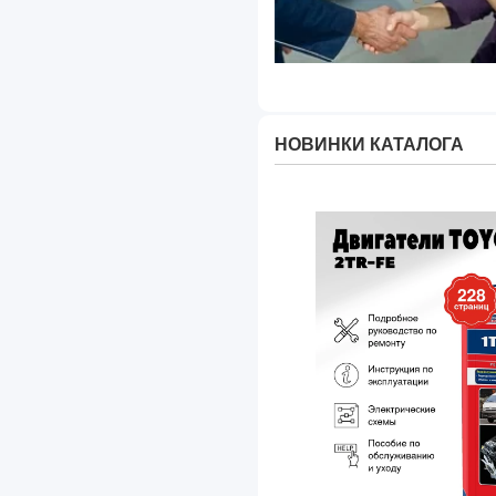
Jetour
Lada
Land Rover
НОВИНКИ КАТАЛОГА
Lantu
Lexus
Li Xiang
Lifan
Lucid
Luxgen
Lynk & Co
Mazda
Mercedes-Benz