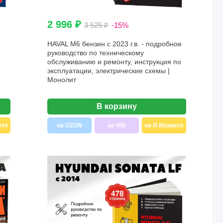
2 996 ₽
3 525 ₽
-15%
HAVAL M6 бензин с 2023 г.в. - подробное
руководство по техническому
обслуживанию и ремонту, инструкция по
эксплуатации, электрические схемы |
Монолит
В корзину
ете
на OZON
на WB
на Я.Маркете