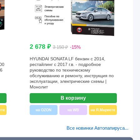
2 678 ₽
3 150 ₽
-15%
HYUNDAI SONATA LF бензин с 2014,
00
рестайлинг с 2017 г.в. - подробное
26
руководство по техническому
обслуживанию и ремонту, инструкция по
эксплуатации, электрические схемы |
Монолит
В корзину
ете
на OZON
на WB
на Я.Маркете
Все новинки Автопапируса...