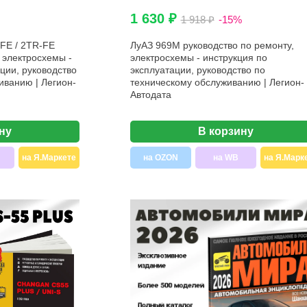
1 630 ₽
1 918 ₽
-15%
FE / 2TR-FE
ЛуАЗ 969М руководство по ремонту,
 электросхемы -
электросхемы - инструкция по
ции, руководство
эксплуатации, руководство по
иванию | Легион-
техническому обслуживанию | Легион-
Автодата
ну
В корзину
на Я.Маркете
на OZON
на WB
на Я.Марк