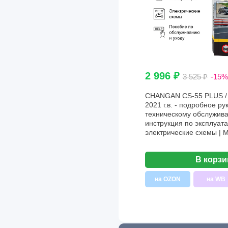
2 996 ₽
3 525 ₽
-15%
CHANGAN CS-55 PLUS / 
2021 г.в. - подробное ру
техническому обслужива
инструкция по эксплуата
электрические схемы | 
В корзи
на OZON
на WB