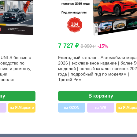
7 727 ₽
9 090 ₽
-15%
UNI-S бензин с
Ежегодный каталог - Автомобили мира
ководство по
2026 | эксклюзивное издание | более 5
нию и ремонту,
моделей | полный каталог новинок 20
ции,
года | подробный гид по моделям |
Монолит
Третий Рим
ну
В корзину
на Я.Маркете
на OZON
на WB
на Я.Марк