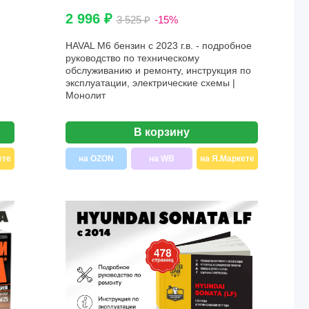
2 996 ₽
3 525 ₽
-15%
HAVAL M6 бензин с 2023 г.в. - подробное
руководство по техническому
обслуживанию и ремонту, инструкция по
эксплуатации, электрические схемы |
Монолит
В корзину
ете
на OZON
на WB
на Я.Маркете