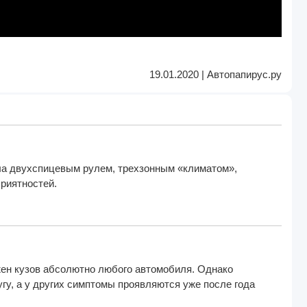
19.01.2020 | Автопапирус.ру
ила двухспицевым рулем, трехзонным «климатом»,
риятностей.
жен кузов абсолютно любого автомобиля. Однако
гу, а у других симптомы проявляются уже после года