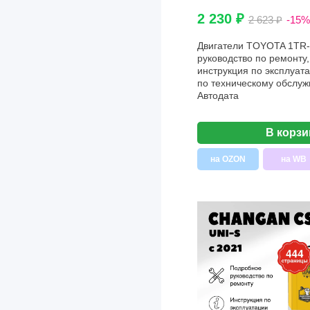
2 230 ₽
2 623 ₽
-15%
Двигатели TOYOTA 1TR-
руководство по ремонту,
инструкция по эксплуата
по техническому обслуж
Aвтодата
В корзи
на OZON
на WB